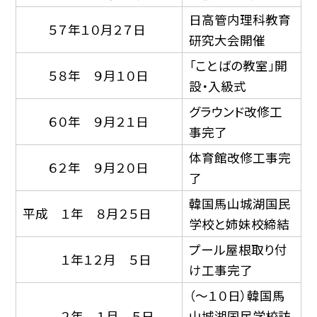
日高管内理科教育
５７年１０月２７日
研究大会開催
「ことばの教室」開
５８年 ９月１０日
設・入級式
グラウンド改修工
６０年 ９月２１日
事完了
体育館改修工事完
６２年 ９月２０日
了
韓国馬山城湖国民
平成 １年 ８月２５日
学校と姉妹校締結
プール屋根取り付
１年１２月 ５日
け工事完了
（〜１０日）韓国馬
２年 １月 ５日
山城湖国民学校訪