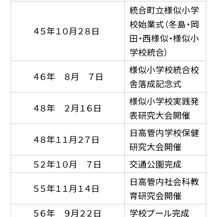
統合町立様似小学
校始業式（冬島・岡
４５年１０月２８日
田・西様似・様似小
学校統合）
様似小学校統合校
４６年 ８月 ７日
舎落成記念式
様似小学校実践発
４８年 ２月１６日
表研究大会開催
日高管内学校保健
４８年１１月２７日
研究大会開催
５２年１０月 ７日
交通公園完成
日高管内社会科教
５５年１１月１４日
育研究会開催
５６年 ９月２２日
学校プール完成