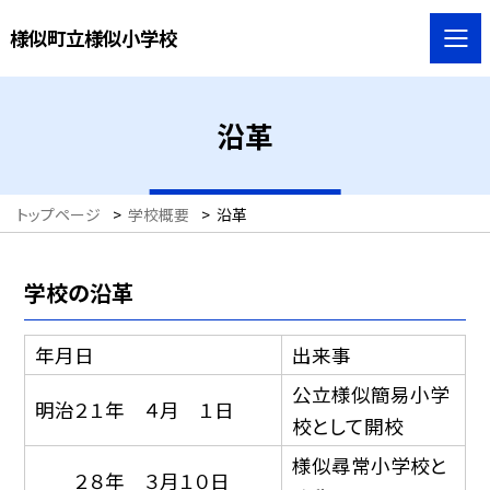
様似町立様似小学校
沿革
トップページ
>
学校概要
>
沿革
学校の沿革
年月日
出来事
公立様似簡易小学
明治２１年 ４月 １日
校として開校
様似尋常小学校と
２８年 ３月１０日